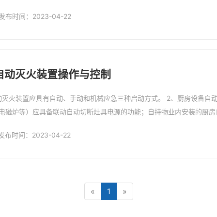
离人而引发的油锅着火、锅烧干、意外熄火等安全隐患事故发生。
发布时间：2023-04-22
自动灭火装置操作与控制
动灭火装置应具有自动、手动和机械应急三种启动方式。 2、厨房设备自
电磁炉等）应具备联动自动切断灶具电源的功能；自持物业内安装的厨房
发布时间：2023-04-22
«
1
»