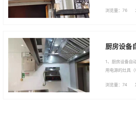
警，防止因动火
浏览量：76
厨房设备
1、厨房设备自
用电源的灶具（
制室。
浏览量：74