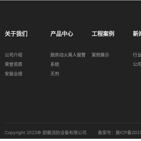
关于我们
产品中心
工程案例
新
公司介绍
厨房动火离人报警
案例展示
行
荣誉资质
系统
公
安装业绩
灭剂
Copyright 2023© 厨霸消防设备有限公司
备案号：
冀ICP备202