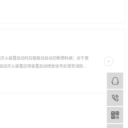
动灭火装置启动时应能联动自动切断燃料阀；对于使
>
自动灭火装置应将装置启动喷放信号反馈至消防控
Q
电