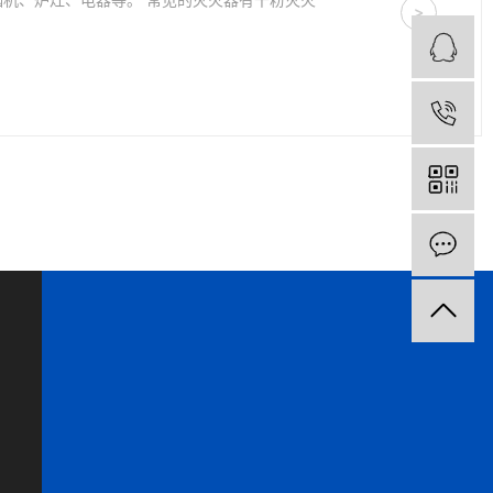
>
Q
电
在